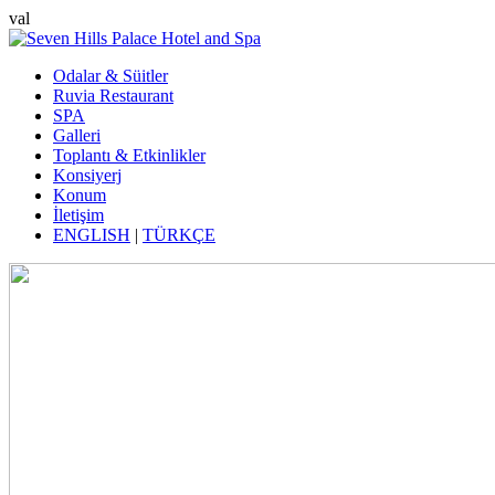
val
Odalar & Süitler
Ruvia Restaurant
SPA
Galleri
Toplantı & Etkinlikler
Konsiyerj
Konum
İletişim
ENGLISH
|
TÜRKÇE