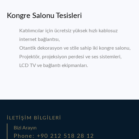
Kongre Salonu Tesisleri
Katılımcılar için ücretsiz yüksek hızlı kablosuz
internet bağlantısı,
Otantik dekorasyon ve stile sahip iki kongre salonu,
Projektör, projeksiyon perdesi ve ses sistemleri,
LCD TV ve bağlantı ekipmanları.
İLETIŞIM BILGILERI
Bizi Arayın
Phone: +90 212 518 28 12