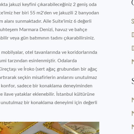
kta jakuzi keyfini çıkarabileceğiniz 2 geniş oda
ite'imiz her biri 55 m2'den ve jakuzili 2 banyodan
S
alanı sunmaktadır. Aile Suite'imiz 6 değerli
 muhteşem Marmara Denizi, havuz ve bahçe
ilir veya gün batımının tadını çıkarabilirsiniz.
D
mobilyalar, otel tavanlarında ve koridorlarında
M
Rumi tarzından esinlenmiştir. Odalarda
ireçtaşı ve İroko (sert ağaç grubundan bir ağaç
artırarak seçkin misafirlerin anılarını unutulmaz
ve konfor, sadece bir konaklama deneyiminden
e ilave yataklar eklenebilir. İstanbul kültürüne
, unutulmaz bir konaklama deneyimi için değerli
M