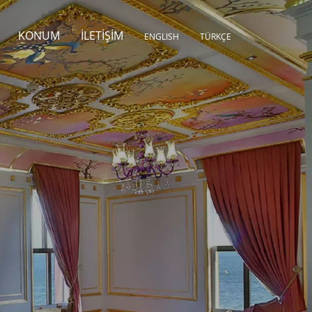
KONUM
İLETIŞIM
ENGLISH
TÜRKÇE