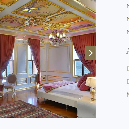
M
M
M
M