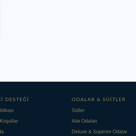
I DESTEĞI
ODALAR & SÜITLER
litikası
Sütler
 Koşullar
Aile Odaları
da
Deluxe & Superior Odalar