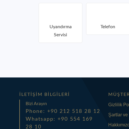
Uyandırma
Telefon
Servisi
İLETIŞIM BILGILERI
MÜŞTER
Bizi Arayın
Gizlilik Po
Phone: +90 212 518 28 12
Şartlar ve
Whatsapp: +90 554 169
Hakkımız
28 10