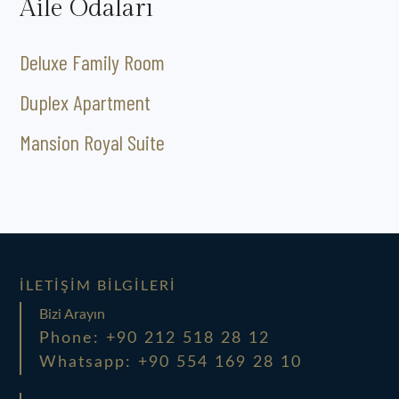
Aile Odaları
Deluxe Family Room
Duplex Apartment
Mansion Royal Suite
İLETIŞIM BILGILERI
Bizi Arayın
Phone: +90 212 518 28 12
Whatsapp: +90 554 169 28 10